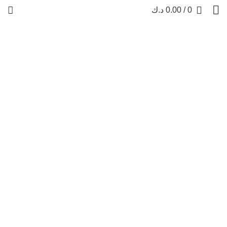
0
/
0.00
د.ك
Profile
PROFILE
HOME