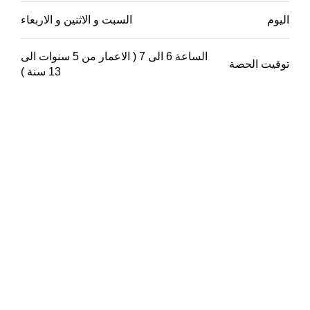
اليوم
السبت و الاثنين و الاربعاء
الساعة 6 الى 7 ( الاعمار من 5 سنوات الى
توقيت الحصة
13 سنة )
تواصل معنا
52550407 – 96612320
ALhadafAcademy.ku2021@gmail.com
روابطنا
اضغط لفتح الروابط
سوشيال ميديا
instagram
snapchat
tiktok