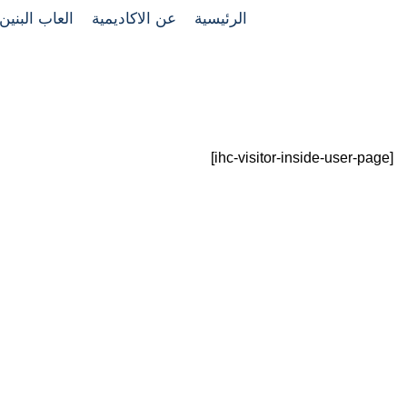
الرئيسية
عن الاكاديمية
العاب البنين
Public Individual Page
PUBLIC INDIVIDUAL PAGE
HOME
[ihc-visitor-inside-user-page]