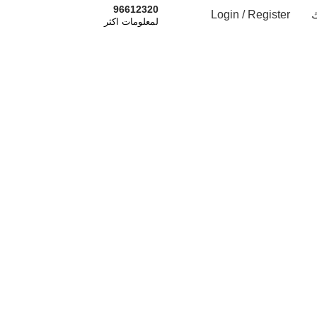
96612320
ك
Login / Register
اشترك الان
لمعلومات اكثر