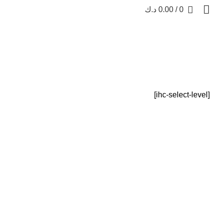
0
/
0.00
د.ك
Subscription Plan
SUBSCRIPTION PLAN
HOME
[ihc-select-level]