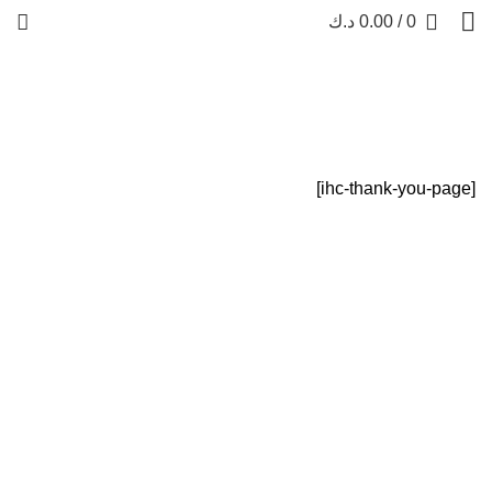
0
/
0.00
د.ك
Thank You Page
THANK YOU PAGE
HOME
[ihc-thank-you-page]